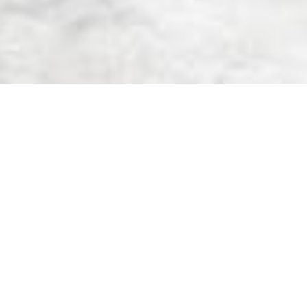
Espace enfants parents
Venez passer un moment agréable
L’occasion de rencontrer d’autres
L’espace est pensé, adapté aux e
Le Lieu d’Accueil Enfants Parents
co-animateur de cet espace.