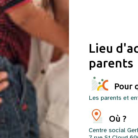
Lieu d'a
parents
Pour q
Les parents et en
Où ?
Centre social Ger
7 rue St Cloud 6