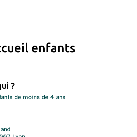
ccueil enfants
ui ?
fants de moins de 4 ans
land
9007 Lyon