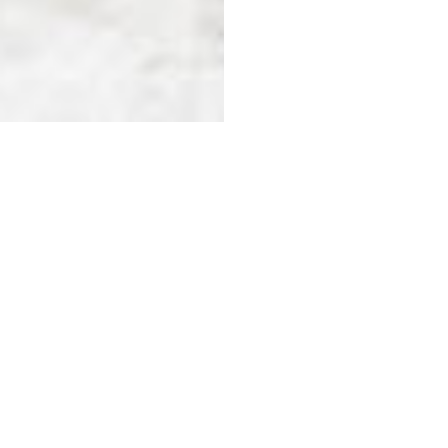
, dans un espace adapté aux touts petits.
 parents, de s’accorder un temps privilégié.
nfants en bas âge.
 est organisé par l’Entraide protestant, le 