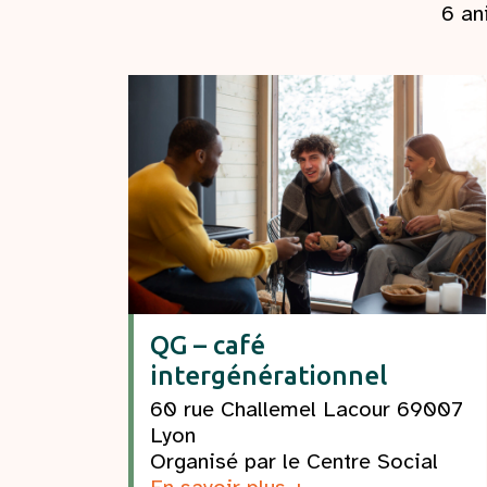
6 an
QG – café
intergénérationnel
60 rue Challemel Lacour 69007
Lyon
Organisé par le Centre Social